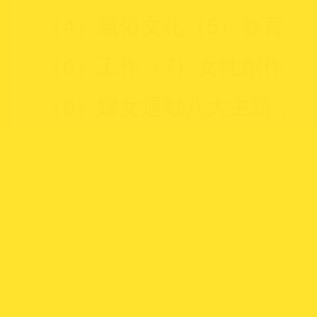
（4）風俗文化（5）教育
（6）工作（7）女性創作
（8）婦女運動八大主題，
提供教師更多元的教學選
擇。