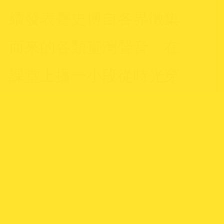
續發表臺史博自各界徵集
而來的各類臺灣聲音。在
課堂上播一小段從時光穿
越而來的聲音，打造沉浸
式的學習劇場。