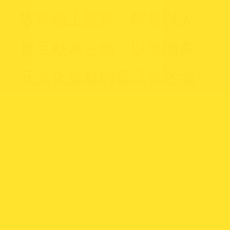
故事線上展覽，即是以人
群互動為主軸，以臺灣多
元文化族群的母語傳述地
名的故事，呈現文化交織
的經驗與觀點，並提供創
建地名功能，使用者也能
記錄下自己的地名故事，
共同建立持續流動的地名